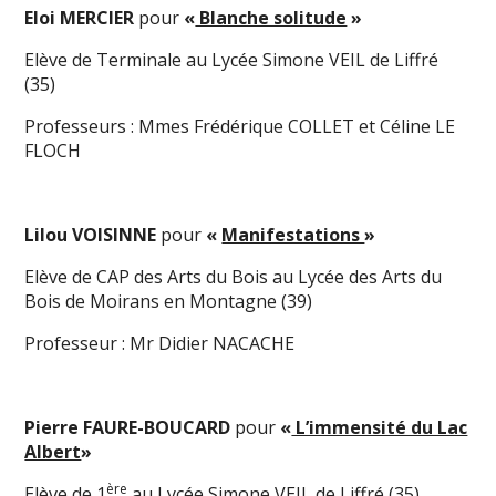
Eloi MERCIER
pour
«
Blanche solitude
»
Elève de Terminale au Lycée Simone VEIL de Liffré
(35)
Professeurs : Mmes Frédérique COLLET et Céline LE
FLOCH
Lilou VOISINNE
pour
«
Manifestations
»
Elève de CAP des Arts du Bois au Lycée des Arts du
Bois de Moirans en Montagne (39)
Professeur : Mr Didier NACACHE
Pierre FAURE-BOUCARD
pour
«
L’immensité du Lac
Albert
»
ère
Elève de 1
au Lycée Simone VEIL de Liffré (35)