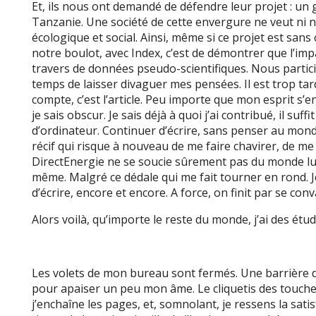
Et, ils nous ont demandé de défendre leur projet : un
Tanzanie. Une société de cette envergure ne veut ni 
écologique et social. Ainsi, même si ce projet est san
notre boulot, avec Index, c’est de démontrer que l’imp
travers de données pseudo-scientifiques. Nous particip
temps de laisser divaguer mes pensées. Il est trop tar
compte, c’est l’article. Peu importe que mon esprit s
je sais obscur. Je sais déjà à quoi j’ai contribué, il su
d’ordinateur. Continuer d’écrire, sans penser au monde
récif qui risque à nouveau de me faire chavirer, de m
DirectEnergie ne se soucie sûrement pas du monde lui, 
même. Malgré ce dédale qui me fait tourner en rond. Je
d’écrire, encore et encore. A force, on finit par se con
Alors voilà, qu’importe le reste du monde, j’ai des étud
Les volets de mon bureau sont fermés. Une barrière d
pour apaiser un peu mon âme. Le cliquetis des touche
j’enchaîne les pages, et, somnolant, je ressens la satisf