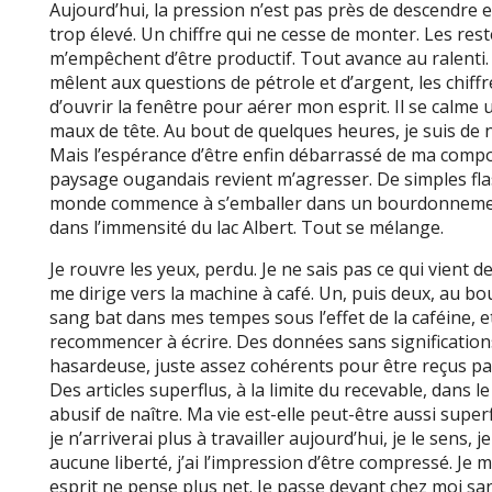
Aujourd’hui, la pression n’est pas près de descendre 
trop élevé. Un chiffre qui ne cesse de monter. Les rest
m’empêchent d’être productif. Tout avance au ralenti.
mêlent aux questions de pétrole et d’argent, les chiffre
d’ouvrir la fenêtre pour aérer mon esprit. Il se calm
maux de tête. Au bout de quelques heures, je suis d
Mais l’espérance d’être enfin débarrassé de ma compon
paysage ougandais revient m’agresser. De simples fla
monde commence à s’emballer dans un bourdonnemen
dans l’immensité du lac Albert. Tout se mélange.
Je rouvre les yeux, perdu. Je ne sais pas ce qui vient 
me dirige vers la machine à café. Un, puis deux, au bou
sang bat dans mes tempes sous l’effet de la caféine, 
recommencer à écrire. Des données sans significatio
hasardeuse, juste assez cohérents pour être reçus pa
Des articles superflus, à la limite du recevable, dans 
abusif de naître. Ma vie est-elle peut-être aussi super
je n’arriverai plus à travailler aujourd’hui, je le sens, 
aucune liberté, j’ai l’impression d’être compressé. Je m
esprit ne pense plus net. Je passe devant chez moi sans