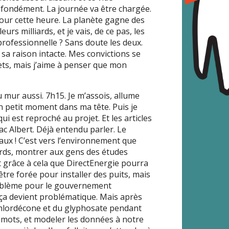
profondément. La journée va être chargée.
pour cette heure. La planète gagne des
urs milliards, et je vais, de ce pas, les
professionnelle ? Sans doute les deux.
sa raison intacte. Mes convictions se
lets, mais j’aime à penser que mon
u mur aussi. 7h15. Je m’assois, allume
 petit moment dans ma tête. Puis je
i est reproché au projet. Et les articles
c Albert. Déjà entendu parler. Le
taux ! C’est vers l’environnement que
gards, montrer aux gens des études
t grâce à cela que DirectEnergie pourra
être forée pour installer des puits, mais
roblème pour le gouvernement
 ça devient problématique. Mais après
u chlordécone et du glyphosate pendant
 mots, et modeler les données à notre