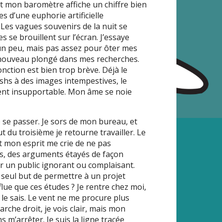
et mon baromètre affiche un chiffre bien
es d’une euphorie artificielle
 Les vagues souvenirs de la nuit se
s se brouillent sur l’écran. J’essaye
e un peu, mais pas assez pour ôter mes
e nouveau plongé dans mes recherches.
ction est bien trop brève. Déjà le
shs à des images intempestives, le
t insupportable. Mon âme se noie
de se passer. Je sors de mon bureau, et
t du troisième je retourne travailler. Le
et mon esprit me crie de ne pas
ns, des arguments étayés de façon
r un public ignorant ou complaisant.
le seul but de permettre à un projet
flue que ces études ? Je rentre chez moi,
je le sais. Le vent ne me procure plus
arche droit, je vois clair, mais mon
 m’arrêter. Je suis la ligne tracée