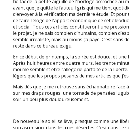
tic-tac de la petite aiguille de l’horloge accrochée au
avant que je quitte le fauteuil gris qui me tient quot
d’envoyer à la vérification ma dernière étude. Et pour
de faire l’éloge de l’apport économique de cet oléod
et social. Tous ces articles constitueront une pressio
le projet. Je ne sais combien d’humains, combien d’espè
semble irréaliste, mais au moins ça paye. C’est sans do
reste dans ce bureau exigu.
En ce début de printemps, la soirée est douce, et une 
Après huit heures entre quatre murs, les trente min
moi me semblent être l’allégorie parfaite de la liberté
légers que les propos pesants de mes articles que j’ess
Mais dès que je me retrouve sans échappatoire face 
sur mes draps rouges, une tornade de pensées lugub
soir un peu plus douloureusement.
De nouveau le soleil se lève, presque comme une libér
son ascension, dans les rues désertes. C’est dans ce s