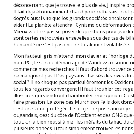
déconcertant, que je trouve le plus de vie. J’inspire 
Il fait déjà étonnamment chaud pour cette saison et 
degrés aussi vite que les grandes sociétés encaissent le
aider ! La planète attendra ! Cynisme ou déformation 
Mieux vaut ne pas se poser de questions pour garder 
sont certes retrouvées ensevelies sous des tas de bil
humanité ne s’est pas encore totalement volatilisée.
Mon fauteuil gris m’attend, mon clavier et l’horloge d
mon PC ; le son du démarrage de Windows résonne un
commence mes recherches. Il faut d’abord trouver ce qu
ne manquent pas ! Des paysans chassés des rives du la
social ? Il ne choque pas particulièrement les Occiden
tous les regards convergent ! Il faut troubler ces re
illusoires qui viendront chambouler leur opinion. C’es
faire pression. La zone des Murchison Falls doit donc 
c’est une zone protégée. Le projet ne pose aucun p
ougandais, c’est du côté de l’Occident et des ONG que
tout, on a bien réussi à nier les méfaits du tabac, d
plusieurs années. Il faut simplement trouver les bons