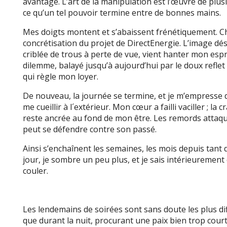
avantage. L’art de la manipulation est l’œuvre de plusieu
ce qu’un tel pouvoir termine entre de bonnes mains.
Mes doigts montent et s’abaissent frénétiquement. Cha
concrétisation du projet de DirectEnergie. L’image dé
criblée de trous à perte de vue, vient hanter mon espri
dilemme, balayé jusqu’à aujourd’hui par le doux reflet
qui règle mon loyer.
De nouveau, la journée se termine, et je m’empresse de
me cueillir à l´extérieur. Mon cœur a failli vaciller ; l
reste ancrée au fond de mon être. Les remords attaq
peut se défendre contre son passé.
Ainsi s’enchaînent les semaines, les mois depuis tant 
jour, je sombre un peu plus, et je sais intérieurement 
couler.
Les lendemains de soirées sont sans doute les plus diffi
que durant la nuit, procurant une paix bien trop courte