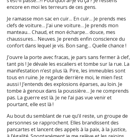
s’est-il passé…?! Pourquoi ai-je vu ça ? Je ressens
encore en moi les terreurs de ces gens.
Je ramasse mon sac en cuir… En cuir… Je prends mes
clefs de voiture… J’ai une voiture… Je prends mon
manteau… Chaud, et mon écharpe… douce, mes
chaussures… Neuves. Je prends enfin conscience du
confort dans lequel je vis. Bon sang… Quelle chance !
J’ouvre la porte avec fracas, je pars sans fermer à clef,
tant pis ! Je dévale les escaliers et tombe sur la rue. La
manifestation n’est plus là. Pire, les immeubles sont
tous en ruine. Je regarde derrière moi, le mien l’est
aussi ! J’entends des explosions éparses, au loin. Je
tombe à genoux dans la poussière… Je ne comprends
pas. La guerre est là. Je ne l’ai pas vue venir et
pourtant, elle est là !
Au bout du semblant de rue qu’il reste, un groupe de
personnes se rapprochent. Elles brandissent des
pancartes et lancent des appels à la paix, à la justice,
à l’égalité. Spontanément je me relève et les rejoins.