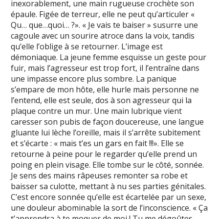
inexorablement, une main rugueuse crochète son
épaule. Figée de terreur, elle ne peut qu’articuler «
Qu… que…quoi… ?». « Je vais te baiser » susurre une
cagoule avec un sourire atroce dans la voix, tandis
qu’elle l’oblige à se retourner. L’image est
démoniaque. La jeune femme esquisse un geste pour
fuir, mais l’agresseur est trop fort, il l’entraîne dans
une impasse encore plus sombre. La panique
s’empare de mon hôte, elle hurle mais personne ne
l’entend, elle est seule, dos à son agresseur qui la
plaque contre un mur. Une main lubrique vient
caresser son pubis de façon doucereuse, une langue
gluante lui lèche l’oreille, mais il s’arrête subitement
et s’écarte : « mais t’es un gars en fait !!!». Elle se
retourne à peine pour le regarder qu’elle prend un
poing en plein visage. Elle tombe sur le côté, sonnée.
Je sens des mains râpeuses remonter sa robe et
baisser sa culotte, mettant à nu ses parties génitales.
C’est encore sonnée qu’elle est écartelée par un sexe,
une douleur abominable la sort de l’inconscience. « Ça
t’apprendra à te moquer de moi ! Tu me dégoûtes