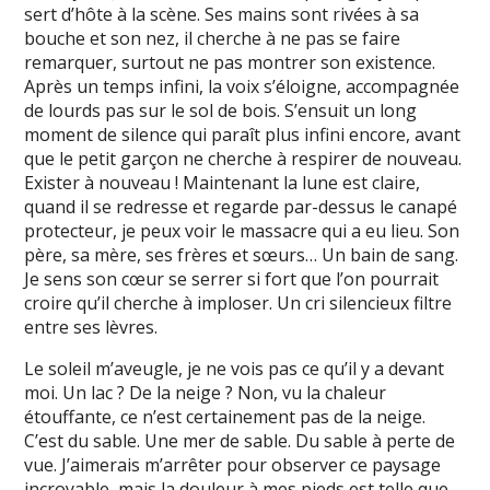
sert d’hôte à la scène. Ses mains sont rivées à sa
bouche et son nez, il cherche à ne pas se faire
remarquer, surtout ne pas montrer son existence.
Après un temps infini, la voix s’éloigne, accompagnée
de lourds pas sur le sol de bois. S’ensuit un long
moment de silence qui paraît plus infini encore, avant
que le petit garçon ne cherche à respirer de nouveau.
Exister à nouveau ! Maintenant la lune est claire,
quand il se redresse et regarde par-dessus le canapé
protecteur, je peux voir le massacre qui a eu lieu. Son
père, sa mère, ses frères et sœurs… Un bain de sang.
Je sens son cœur se serrer si fort que l’on pourrait
croire qu’il cherche à imploser. Un cri silencieux filtre
entre ses lèvres.
Le soleil m’aveugle, je ne vois pas ce qu’il y a devant
moi. Un lac ? De la neige ? Non, vu la chaleur
étouffante, ce n’est certainement pas de la neige.
C’est du sable. Une mer de sable. Du sable à perte de
vue. J’aimerais m’arrêter pour observer ce paysage
incroyable, mais la douleur à mes pieds est telle que