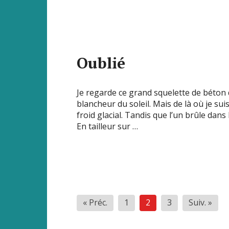
Oublié
Je regarde ce grand squelette de béton d
blancheur du soleil. Mais de là où je su
froid glacial. Tandis que l’un brûle dans
En tailleur sur …
Pagination
« Préc.
1
2
3
Suiv. »
des