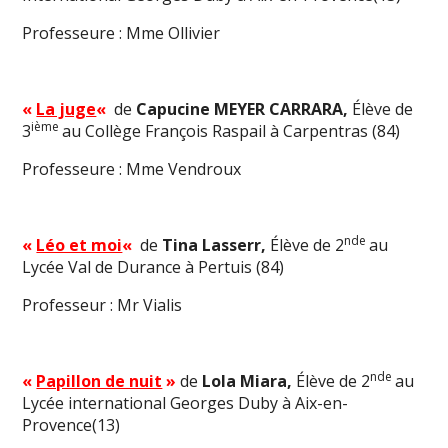
Professeure : Mme Ollivier
«
La juge
«
de
Capucine MEYER CARRARA,
Élève de
ième
3
au Collège François Raspail à Carpentras (84)
Professeure : Mme Vendroux
nde
«
Léo et moi
«
de
Tina Lasserr,
Élève de 2
au
Lycée Val de Durance à Pertuis (84)
Professeur : Mr Vialis
nde
«
Papillon de nuit
»
de
Lola Miara,
Élève de 2
au
Lycée international Georges Duby à Aix-en-
Provence(13)