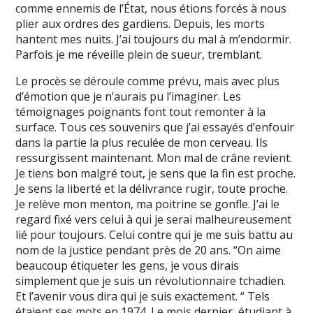
comme ennemis de l’État, nous étions forcés à nous
plier aux ordres des gardiens. Depuis, les morts
hantent mes nuits. J’ai toujours du mal à m’endormir.
Parfois je me réveille plein de sueur, tremblant.
Le procès se déroule comme prévu, mais avec plus
d’émotion que je n’aurais pu l’imaginer. Les
témoignages poignants font tout remonter à la
surface. Tous ces souvenirs que j’ai essayés d’enfouir
dans la partie la plus reculée de mon cerveau. Ils
ressurgissent maintenant. Mon mal de crâne revient.
Je tiens bon malgré tout, je sens que la fin est proche.
Je sens la liberté et la délivrance rugir, toute proche.
Je relève mon menton, ma poitrine se gonfle. J’ai le
regard fixé vers celui à qui je serai malheureusement
lié pour toujours. Celui contre qui je me suis battu au
nom de la justice pendant près de 20 ans. “On aime
beaucoup étiqueter les gens, je vous dirais
simplement que je suis un révolutionnaire tchadien.
Et l’avenir vous dira qui je suis exactement. “ Tels
étaient ses mots en 1974. Le mois dernier, étudiant à