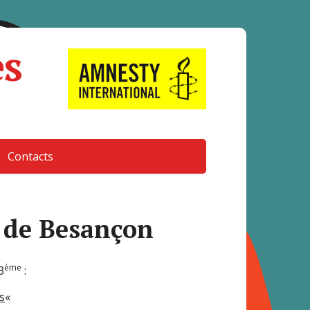
es
Contacts
o de Besançon
ème
3
:
s
«