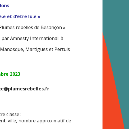
dons
é.e et d’être lu.e »
 Plumes rebelles de Besançon »
té par Amnesty International à
 Manosque, Martigues et Pertuis
mbre 2023
nce@plumesrebelles.fr
re classe :
nt, ville, nombre approximatif de