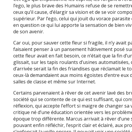
l’ego, le plus brave des Humains refuse de se remettr
ceux qu’il cause, d’élargir sa vision et de se voir comp
supérieur. Par l’ego, celui qui jouit du vorace parasi
en question ce qui lui apporte la sensation de bien viv
de son avenir.
Car oui, pour sauver cette fleur si fragile, il n’y avait 
faisaient penser à un pansement hâtivement posé su
cette fleur avait en fait besoin, ce n’était que la fin d
glissait, sur les tapis roulants d’usines automatisées,
d’arrivée serait la fin des friandises que réclamait le 
ceux-là demandaient aux moins égoïstes d’entre eux d’a
salles de classe et même sur Internet.
Certains parvenaient à rêver de cet avenir lavé des br
société qui se contente de ce qui est suffisant, qui c
réflexion, qui accepte l’effort si maigre de changer sa 
critique né d’une éducation orientée vers les problè
époque trop différente. Marcus arrivait à rêver d’une 
pouvant enfin réfléchir, l’esprit clair et éclairé, aux 
s’enfonçait la veille encore. Il pouvait voir une société