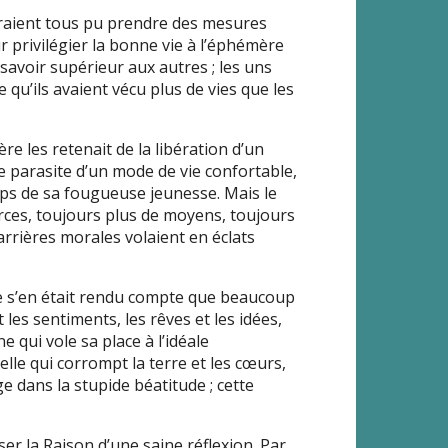
 auraient tous pu prendre des mesures
r privilégier la bonne vie à l’éphémère
 savoir supérieur aux autres ; les uns
 qu’ils avaient vécu plus de vies que les
ère les retenait de la libération d’un
 Le parasite d’un mode de vie confortable,
mps de sa fougueuse jeunesse. Mais le
urces, toujours plus de moyens, toujours
arrières morales volaient en éclats
 ne s’en était rendu compte que beaucoup
et les sentiments, les rêves et les idées,
e qui vole sa place à l’idéale
elle qui corrompt la terre et les cœurs,
ge dans la stupide béatitude ; cette
ser la Raison d’une saine réflexion. Par