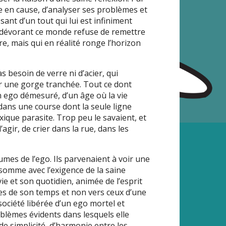
e en cause, d’analyser ses problèmes et
osant d’un tout qui lui est infiniment
te dévorant ce monde refuse de remettre
re, mais qui en réalité ronge l’horizon
pas besoin de verre ni d’acier, qui
r une gorge tranchée. Tout ce dont
’un ego démesuré, d’un âge où la vie
 dans une course dont la seule ligne
toxique parasite. Trop peu le savaient, et
gir, de crier dans la rue, dans les
umes de l’ego. Ils parvenaient à voir une
onsomme avec l’exigence de la saine
vie et son quotidien, animée de l’esprit
mes de son temps et non vers ceux d’une
société libérée d’un ego mortel et
problèmes évidents dans lesquels elle
 de simplicité, d’harmonie entre les