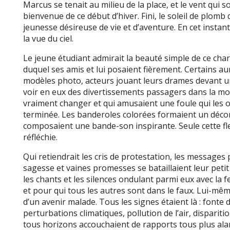
Marcus se tenait au milieu de la place, et le vent qui s
bienvenue de ce début d’hiver. Fini, le soleil de plomb 
jeunesse désireuse de vie et d’aventure. En cet instant, 
la vue du ciel.
Le jeune étudiant admirait la beauté simple de ce chard
duquel ses amis et lui posaient fièrement. Certains au
modèles photo, acteurs jouant leurs drames devant un
voir en eux des divertissements passagers dans la mo
vraiment changer et qui amusaient une foule qui les ou
terminée. Les banderoles colorées formaient un décor 
composaient une bande-son inspirante. Seule cette fleu
réfléchie.
Qui retiendrait les cris de protestation, les messages
sagesse et vaines promesses se bataillaient leur peti
les chants et les silences ondulant parmi eux avec la f
et pour qui tous les autres sont dans le faux. Lui-même
d’un avenir malade. Tous les signes étaient là : fonte 
perturbations climatiques, pollution de l’air, disparit
tous horizons accouchaient de rapports tous plus ala