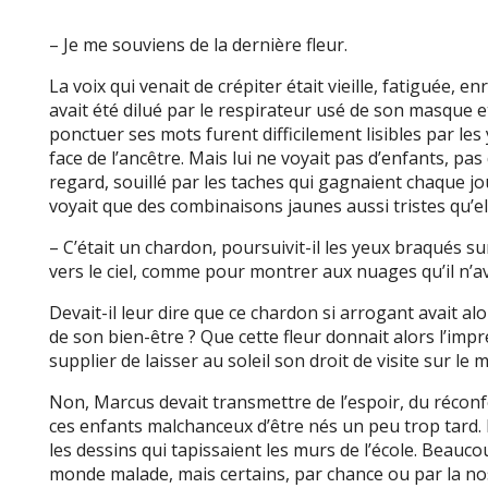
– Je me souviens de la dernière fleur.
La voix qui venait de crépiter était vieille, fatiguée, e
avait été dilué par le respirateur usé de son masque 
ponctuer ses mots furent difficilement lisibles par les
face de l’ancêtre. Mais lui ne voyait pas d’enfants, pas
regard, souillé par les taches qui gagnaient chaque jo
voyait que des combinaisons jaunes aussi tristes qu’el
– C’était un chardon, poursuivit-il les yeux braqués sur
vers le ciel, comme pour montrer aux nuages qu’il n’av
Devait-il leur dire que ce chardon si arrogant avait al
de son bien-être ? Que cette fleur donnait alors l’impre
supplier de laisser au soleil son droit de visite sur le
Non, Marcus devait transmettre de l’espoir, du récon
ces enfants malchanceux d’être nés un peu trop tard.
les dessins qui tapissaient les murs de l’école. Beauco
monde malade, mais certains, par chance ou par la no