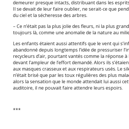
demeurer presque intacts, distribuant dans les esprits
Il se devait de leur faire oublier, ne serait-ce que pen
du ciel et la sécheresse des arbres.
– Ce n’était pas la plus jolie des fleurs, ni la plus gran
toujours là, comme une anomalie de la nature au milieu 
Les enfants étaient aussi attentifs que le vent qui s’infi
abandonné depuis longtemps l’idée de pressuriser l’in
recycleurs d’air, pourtant vantés comme la réponse à l
devant l’ampleur de l’effort demandé. Alors ils s’étai
aux masques crasseux et aux respirateurs usés. Le sile
n’était brisé que par les toux régulières des plus mal
alors la sensation que le monde attendait lui aussi cett
auditoire, il ne pouvait faire attendre leurs espoirs.
***