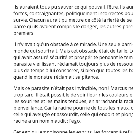
Ils auraient tous pu sauver ce qui pouvait l’être. Ils
fortes, contraignantes, politiquement incorrectes pou
survie. Chacun aurait pu mettre de côté la fierté de se
parce qu’ils avaient compris le danger, les autres parce
premiers.
Il n’y avait qu’un obstacle à ce miracle. Une seule barri
monde qui souffrait. Mais cet obstacle était de taille.
qui avait assuré sécurité et prospérité pendant le te
parasite vieillissant réclamait toujours plus de resso
plus de temps à lui consacrer, si bien que toutes les b
quand le monstre réclamait sa pitance.
Mais ce parasite n’était pas invincible, non ! Marcus
trop tard. Il était possible de voir fleurir les couleurs 
les sourires et les mains tendues, en arrachant la racin
bienveillance. Car la racine pourrie de tous les maux, c
celle qui aveugle et assourdit, celle qui endort et plon
racine a un nom maudit : l’ego.
Cet ego qui empoisonne les esprits, les forçant à refu