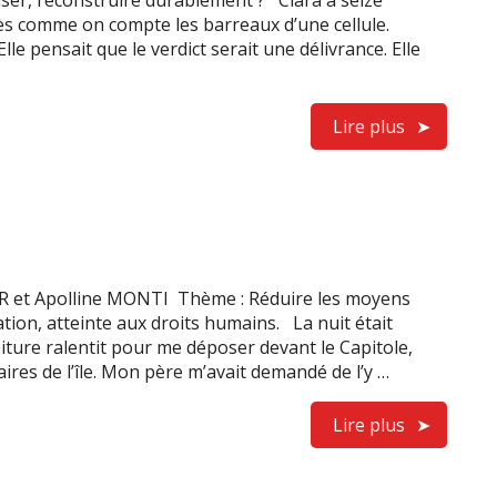
er, reconstruire durablement ? Clara a seize
cès comme on compte les barreaux d’une cellule.
lle pensait que le verdict serait une délivrance. Elle
Lire plus
R et Apolline MONTI Thème : Réduire les moyens
nation, atteinte aux droits humains. La nuit était
iture ralentit pour me déposer devant le Capitole,
ires de l’île. Mon père m’avait demandé de l’y …
Lire plus