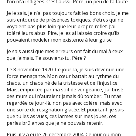
l’on m’a infligées. C’est aussi, Père, un peu de ta faute.
Je le sais. Je n’ai pas toujours fait les bons choix. Je me
suis entourée de présences toxiques, d’êtres qui ne
voyaient pas plus loin que leur propre reflet. J’ai
toléré leurs abus. Pire, je les ai laissés croire qu’ils
pouvaient modeler mon existence à leur guise.
Je sais aussi que mes erreurs ont fait du mal à ceux
que j’aimais. Te souviens-tu, Père ?
Le 8 novembre 1970. Ce jour-là, je suis devenue une
force menaçante. Mon cœur battait au rythme du
chaos, un chaos né de la tristesse et de l’injustice.
Mais, emportée par ma soif de vengeance, j’ai brisé
des murs qui n’auraient jamais dû tomber. Tu m’as
regardée ce jour-là, non pas avec colère, mais avec
une sorte de résignation glacée. Et pourtant, je sais
que tu les as vues, ces larmes sur mes joues, ces
perles brûlantes que je ne pouvais retenir.
Puis, il y a eu le 26 décembre 2004. Ce jour où mon