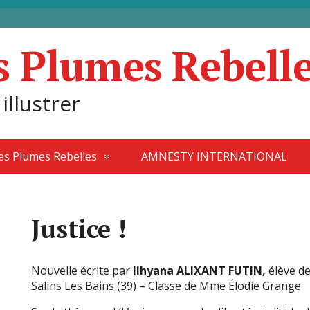
s Plumes Rebell
 illustrer
des Plumes Rebelles
AMNESTY INTERNATIONAL
Justice !
Nouvelle écrite par
Ilhyana ALIXANT FUTIN,
élève de
Salins Les Bains (39) – Classe de Mme Élodie Grange