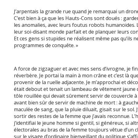
J’arpentais la grande rue quand je remarquai un drone d
C’est bien à ça que les Hauts-Cons sont doués : garde
les anomalies, avec leurs foutus robots humanoïdes. 
leur soi-disant monde parfait et de planquer leurs con
Et ces gens si stupides ne réalisent même pas qu’ils n
programmes de conquête. »
A force de zigzaguer et avec mes sens d’ivrogne, je fi
réverbère. Je portai la main à mon crâne et c’est là que
provenir de la ruelle adjacente. Je m’approchai et dé
était debout et tenait un lambeau de vêtement jaune d
tôle rouillée qui devait sûrement servir de couvercle à
avant bien sûr de servir de machine de mort : à gauch
maculée de sang, que la pluie diluait, gisait sur le sol
sortir des restes de la femme que j’avais reconnue. L’
j’identifiai le jeune homme si gentil, si généreux, si alt
électorales au bras de la femme toujours vêtue d’un che
sur le visage d’ordinaire bienveillant du politique s’aff