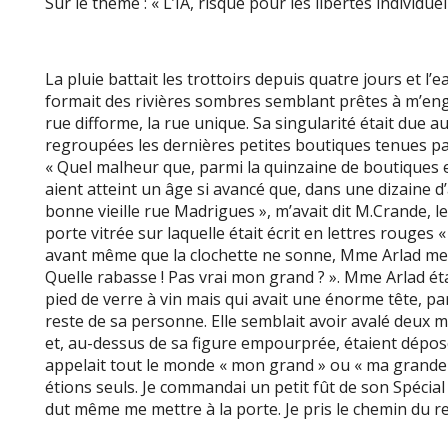
Sur le thème : « L’IA, risque pour les libertés individuel
La pluie battait les trottoirs depuis quatre jours et l
formait des rivières sombres semblant prêtes à m’engl
rue difforme, la rue unique. Sa singularité était due au f
regroupées les dernières petites boutiques tenues par
« Quel malheur que, parmi la quinzaine de boutiques
aient atteint un âge si avancé que, dans une dizaine d’
bonne vieille rue Madrigues », m’avait dit M.Crande, le 
porte vitrée sur laquelle était écrit en lettres rouges « Le
avant même que la clochette ne sonne, Mme Arlad me l
Quelle rabasse ! Pas vrai mon grand ? ». Mme Arlad ét
pied de verre à vin mais qui avait une énorme tête, p
reste de sa personne. Elle semblait avoir avalé deux 
et, au-dessus de sa figure empourprée, étaient déposé
appelait tout le monde « mon grand » ou « ma grande 
étions seuls. Je commandai un petit fût de son Spécial 
dut même me mettre à la porte. Je pris le chemin du re