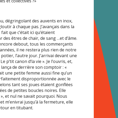
les et collectives ?»
’eau, dégringolant des auvents en inox,
outir à chaque pas. J’avançais dans la
ait que c’était ici qu’étaient
 des êtres de chair, de sang …et d’âme.
 encore debout, tous les commerçants
années, il ne restera plus rien de notre
potier, l’autre jour. J’arrivai devant une
 p’tit canon d’la vie ». Je l’ouvris, et,
ança de derrière son comptoir : «
ait une petite femme aussi fine qu’un
arfaitement disproportionnée avec le
melons tant ses joues étaient gonflées
es de petites boucles noires. Elle
», et nul ne savait pourquoi. Nous
et m’enivrai jusqu’à la fermeture, elle
tour en titubant.