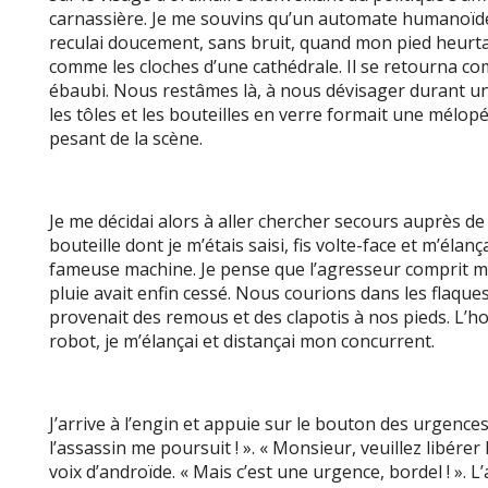
carnassière. Je me souvins qu’un automate humanoïde p
reculai doucement, sans bruit, quand mon pied heurta
comme les cloches d’une cathédrale. Il se retourna c
ébaubi. Nous restâmes là, à nous dévisager durant un 
les tôles et les bouteilles en verre formait une mélopé
pesant de la scène.
Je me décidai alors à aller chercher secours auprès de
bouteille dont je m’étais saisi, fis volte-face et m’éla
fameuse machine. Je pense que l’agresseur comprit mo
pluie avait enfin cessé. Nous courions dans les flaque
provenait des remous et des clapotis à nos pieds. L’h
robot, je m’élançai et distançai mon concurrent.
J’arrive à l’engin et appuie sur le bouton des urgence
l’assassin me poursuit ! ». « Monsieur, veuillez libérer
voix d’androïde. « Mais c’est une urgence, bordel ! »