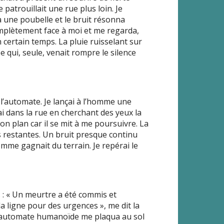
atrouillait une rue plus loin. Je
 une poubelle et le bruit résonna
omplètement face à moi et me regarda,
certain temps. La pluie ruisselant sur
e qui, seule, venait rompre le silence
 l’automate. Je lançai à l’homme une
nçai dans la rue en cherchant des yeux la
n plan car il se mit à me poursuivre. La
s restantes. Un bruit presque continu
omme gagnait du terrain. Je repérai le
s : « Un meurtre a été commis et
 la ligne pour des urgences », me dit la
. L’automate humanoïde me plaqua au sol