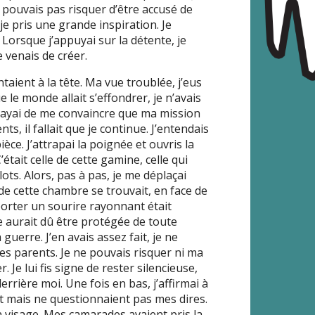
e pouvais pas risquer d’être accusé de
t je pris une grande inspiration. Je
Lorsque j’appuyai sur la détente, je
e venais de créer.
aient à la tête. Ma vue troublée, j’eus
 le monde allait s’effondrer, je n’avais
essayai de me convaincre que ma mission
ts, il fallait que je continue. J’entendais
ièce. J’attrapai la poignée et ouvris la
’était celle de cette gamine, celle qui
ots. Alors, pas à pas, je me déplaçai
it de cette chambre se trouvait, en face de
porter un sourire rayonnant était
ge aurait dû être protégée de toute
uerre. J’en avais assez fait, je ne
es parents. Je ne pouvais risquer ni ma
. Je lui fis signe de rester silencieuse,
rrière moi. Une fois en bas, j’affirmai à
t mais ne questionnaient pas mes dires.
n visage. Mes camarades avaient pris la