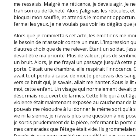
me ressaisis. Malgré ma réticence, je devais agir. Je n
trahison ou de lâcheté. Alors j’alignais les réticules, e
bloquai mon souffle, et attendis le moment opportun. 
fermai les yeux. Je ne voulais pas voir les dégâts que j
Alors que je commettais cet acte, les émotions me mont
le besoin de m’asseoir contre un mur. L’impression que
d’autres choix que de me relever. Étant un soldat, j’
devait être ma priorité. Plus de valeur, plus de sentimen
un bruit. Alors, je me frayai un passage jusqu’à cette p
porte. C’était une chambre, elle respirait l’innocence. C
avait tout perdu à cause de moi. Je percevais des sangl
vers ce bruit qui, je savais, allait me hanter. Sous le l
moi, cette enfant. Un visage qui normalement devait 
désormais recouvert de larmes. Cette fille qui à cet â
violence était maintenant exposée au cauchemar de la g
pouvais me résoudre à lui donner le même sort qu’à s
vie ni la sienne, je n’avais plus une question à me poser
je sortis prudemment de la pièce, refermant la porte de
mes camarades que l’étage était vide. Ils grommelaien
J’espérais que mon anxiété ne se reflétait pas sur mo