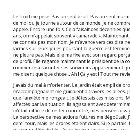
Le froid me pèse. Pas un seul bruit. Pas un seul mu
de moi ou je tourne autour de ce monde. Je ne compr
appelé. Encore une fois. Cela faisait des décennies que
ans, on m’appelait souvent « camarade ». Maintenant 
ne connais pas mon nom. Je m’avance vers ces dizaine
larmes sur leurs joues pourtant la guerre est terminée
ne pleure pas. Mais elle me fixe avec son regard perçan
de profil. Elle regarde maintenant le président de la c
commence à raconter ses souvenirs apparemment quand 
me disent quelque chose… Ah ! Ça y est ! Tout me revi
J’avais du mal à m’orienter. Le jardin était empli de b
m’accompagnaient me guidaient à travers les allées. J
que l’anxiété me rongeait. Je détestais ces missions.
affectés par la situation, ils agissaient avec déterminati
m’était difficile de rester concentré, mes pensées divag
La perspective de mes actions futures me dégoûtait. J’
demi-tour, mais les ordres étaient clairs. Si je partais,
passer en tête de file. L’escalier grinçait sous mes pas