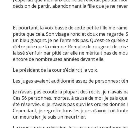
décision de partir, abandonnant la fille que je ne reve
Et pourtant, la voix basse de cette petite fille me ramè
petite que cela. Son visage rond et doux me regarde. 
un bleu glaçant. Je ne l’entends pas. Qu’est-ce qu’elle a
d’être pire que la mienne. Remplie de rouge et de cris 
laissé s’enfuir par pitié car elle ne méritait pas de mour
encore de nombreuses années devant elle.
Le président de la cour s’éclaircit la voix.
Les juges avaient auditionné assez de personnes : témo
Je n’avais pas écouté la plupart des récits, je n’avai
Ces 56 personnes, mortes, à cause de moi. Je sais que 
été réservée, si je n’avais pas suivi les ordres donnés
Cependant, je regrette tous les jours d’avoir tué toute
un meurtrier. Je suis un meurtrier.
La cour a pris sa décision. Je savais que la sentence é