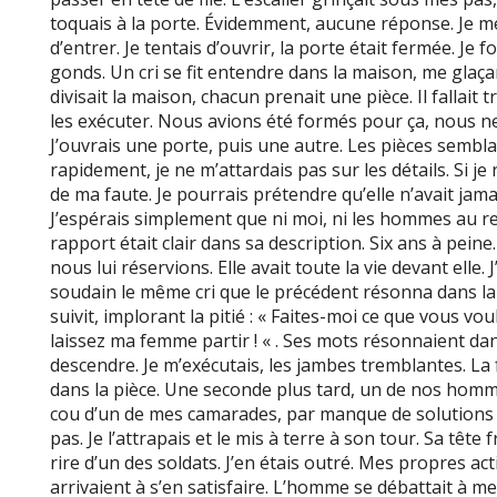
toquais à la porte. Évidemment, aucune réponse. Je me
d’entrer. Je tentais d’ouvrir, la porte était fermée. Je f
gonds. Un cri se fit entendre dans la maison, me glaçan
divisait la maison, chacun prenait une pièce. Il fallait
les exécuter. Nous avions été formés pour ça, nous ne 
J’ouvrais une porte, puis une autre. Les pièces sembl
rapidement, je ne m’attardais pas sur les détails. Si je
de ma faute. Je pourrais prétendre qu’elle n’avait jam
J’espérais simplement que ni moi, ni les hommes au r
rapport était clair dans sa description. Six ans à peine
nous lui réservions. Elle avait toute la vie devant elle.
soudain le même cri que le précédent résonna dans l
suivit, implorant la pitié : « Faites-moi ce que vous vou
laissez ma femme partir ! « . Ses mots résonnaient dan
descendre. Je m’exécutais, les jambes tremblantes. La 
dans la pièce. Une seconde plus tard, un de nos hommes
cou d’un de mes camarades, par manque de solutions o
pas. Je l’attrapais et le mis à terre à son tour. Sa tête 
rire d’un des soldats. J’en étais outré. Mes propres act
arrivaient à s’en satisfaire. L’homme se débattait à m