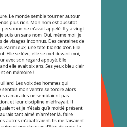
rmure. Le monde semble tourner autour
ends plus rien. Mon nom est aussitôt
 personne ne m’avait appelé. Il y a vingt
je suis un sans nom. Oui, même moi, je
s de visages inconnus. Des centaines de
. Parmi eux, une tête blonde d’or. Elle
t. Elle se lève, elle se met devant moi,
our avec son regard appuyé. Elle
elle avait six ans. Ses yeux bleu clair
ent en mémoire !
rouillard. Les voix des hommes qui
e sentais mon ventre se tordre alors
 Mes camarades ne semblaient pas
on, et leur discipline m’effrayait. Il
uaient et je n’étais qu’à moitié présent.
aurais tant aimé m’arrêter là, faire
 les autres m’abattraient. Ils me faisaient
, ruinant nos chances d’être discrets. Je