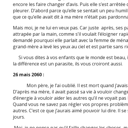
encore les faire changer d’avis. Puis elle s’est arrêtée 
pleurer. D’abord parce qu’elle se sentait un peu humili
que ce qu’elle avait dit à ma mère n’était pas pardonna
Mais moi, je ne lui en veux pas. Car juste après, ses p
attrapée par la main, comme s’il voulait l’éloigner rapi
demandé pourquoi elle parlait avec la femme de ménage
grand-mère a levé les yeux au ciel et est partie sans ri
Si vous dites à vos enfants que le monde est beau, il
la différence est un parasite, ils vous croiront aussi.
26 mais 2060 :
Mon père, je l’ai oublié. Il est mort quand j’avais 
D’après ma mère, il avait passé sa vie à vouloir change
d’énergie à vouloir aider les autres qu’il ne voyait pas l
Quand vous ne savez pas régler vos propres problème
autres. C’est ce que j’aurais aimé pouvoir lui dire. Il s
jours.
Moi, je ne pense pas qu’il faille changer les choses, 