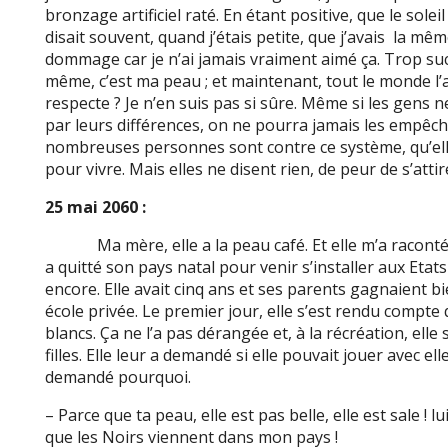
bronzage artificiel raté. En étant positive, que le sole
disait souvent, quand j’étais petite, que j’avais la même
dommage car je n’ai jamais vraiment aimé ça. Trop su
même, c’est ma peau ; et maintenant, tout le monde l’a
respecte ? Je n’en suis pas si sûre. Même si les gens 
par leurs différences, on ne pourra jamais les empêche
nombreuses personnes sont contre ce système, qu’ell
pour vivre. Mais elles ne disent rien, de peur de s’att
25 mai 2060 :
Ma mère, elle a la peau café. Et elle m’a raconté qu’
a quitté son pays natal pour venir s’installer aux Etat
encore. Elle avait cinq ans et ses parents gagnaient bie
école privée. Le premier jour, elle s’est rendu compte
blancs. Ça ne l’a pas dérangée et, à la récréation, ell
filles. Elle leur a demandé si elle pouvait jouer avec e
demandé pourquoi.
– Parce que ta peau, elle est pas belle, elle est sale ! lu
que les Noirs viennent dans mon pays !