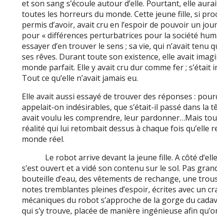
et son sang s’écoule autour d’elle. Pourtant, elle aurait 
toutes les horreurs du monde. Cette jeune fille, si proc
permis d’avoir, avait cru en l’espoir de pouvoir un jour
pour « différences perturbatrices pour la société humai
essayer d’en trouver le sens ; sa vie, qui n’avait tenu q
ses rêves. Durant toute son existence, elle avait ima
monde parfait. Elle y avait cru dur comme fer ; s’était 
Tout ce qu’elle n’avait jamais eu.
Elle avait aussi essayé de trouver des réponses : pour
appelait-on indésirables, que s’était-il passé dans la t
avait voulu les comprendre, leur pardonner…Mais tout 
réalité qui lui retombait dessus à chaque fois qu’elle r
monde réel.
Le robot arrive devant la jeune fille. A côté d‘elle,
s’est ouvert et a vidé son contenu sur le sol. Pas gra
bouteille d’eau, des vêtements de rechange, une trou
notes tremblantes pleines d’espoir, écrites avec un c
mécaniques du robot s’approche de la gorge du cadav
qui s’y trouve, placée de manière ingénieuse afin qu’o