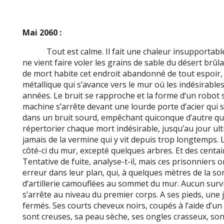
Mai 2060 :
Tout est calme. Il fait une chaleur insupportabl
ne vient faire voler les grains de sable du désert brûl
de mort habite cet endroit abandonné de tout espoir,
métallique qui s’avance vers le mur où les indésirabl
années. Le bruit se rapproche et la forme d‘un robot s
machine s’arrête devant une lourde porte d’acier qui 
dans un bruit sourd, empêchant quiconque d’autre que l
répertorier chaque mort indésirable, jusqu’au jour u
jamais de la vermine qui y vit depuis trop longtemps.
côté-ci du mur, excepté quelques arbres. Et des centain
Tentative de fuite, analyse-t-il, mais ces prisonniers o
erreur dans leur plan, qui, à quelques mètres de la sor
d’artillerie camouflées au sommet du mur. Aucun survi
s’arrête au niveau du premier corps. A ses pieds, une je
fermés. Ses courts cheveux noirs, coupés à l’aide d’un
sont creuses, sa peau sèche, ses ongles crasseux, son