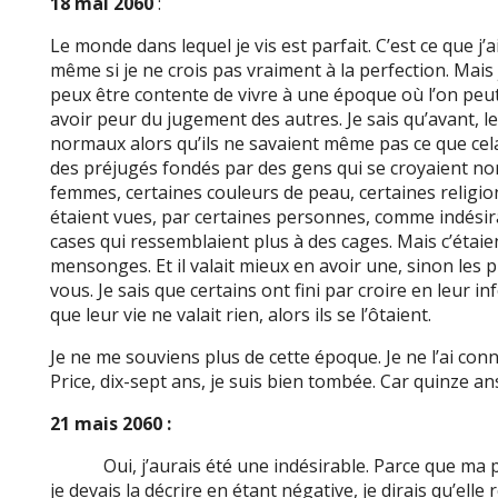
18 mai 2060
:
Le monde dans lequel je vis est parfait. C’est ce que j’
même si je ne crois pas vraiment à la perfection. Mais j
peux être contente de vivre à une époque où l’on peut
avoir peur du jugement des autres. Je sais qu’avant, l
normaux alors qu’ils ne savaient même pas ce que cela 
des préjugés fondés par des gens qui se croyaient nor
femmes, certaines couleurs de peau, certaines religi
étaient vues, par certaines personnes, comme indésira
cases qui ressemblaient plus à des cages. Mais c’étaie
mensonges. Et il valait mieux en avoir une, sinon les
vous. Je sais que certains ont fini par croire en leur inf
que leur vie ne valait rien, alors ils se l’ôtaient.
Je ne me souviens plus de cette époque. Je ne l’ai co
Price, dix-sept ans, je suis bien tombée. Car quinze ans
21 mais 2060 :
Oui, j’aurais été une indésirable. Parce que ma pe
je devais la décrire en étant négative, je dirais qu’elle