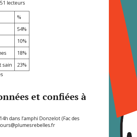
 51 lecteurs
%
54%
10%
mes
18%
 sain
23%
es
onnées et confiées à
 14h dans l’amphi Donzelot (Fac des
ncours@plumesrebelles.fr