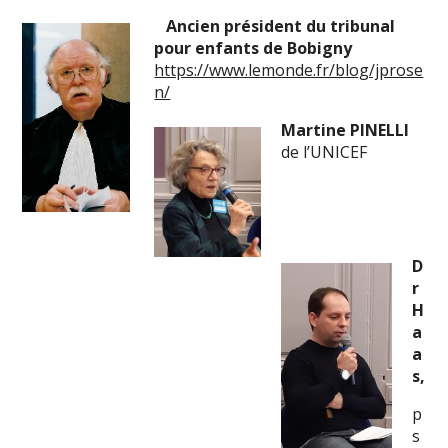
Ancien président du tribunal
pour enfants de Bobigny
https://www.lemonde.fr/blog/jprose
n/
Martine PINELLI
de l’UNICEF
D
r
H
a
a
s,
p
s