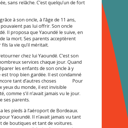
nnée, sans relâche. C’est quelqu’un de fort
grâce à son oncle, à l’âge de 11 ans,
pouvaient pas lui offrir. Son oncle
é. Il proposa que Yaoundé le suive, en
t de la mort. Ses parents acceptèrent
ils la vie qu’il méritait.
 retourner chez lui Yaoundé. C’est son
 nombreux services chaque jour. Quand
préparer les enfants de son oncle à y
rté est trop bien gardée. Il est condamné
r et encore tant d’autres choses Pour
 yeux du monde, il est invisible
 comme s’il n’avait jamais vu le jour.
de ses parents.
sa les pieds à l’aéroport de Bordeaux.
 pour Yaoundé. Il n’avait jamais vu tant
t de boutiques et tant de voitures.