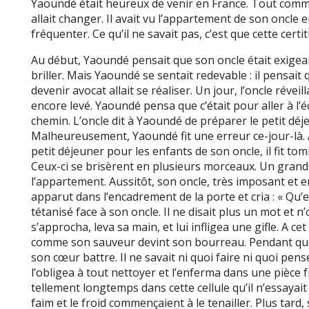
Yaoundé était heureux de venir en France. Tout comme 
allait changer. Il avait vu l’appartement de son oncle en
fréquenter. Ce qu’il ne savait pas, c’est que cette certit
Au début, Yaoundé pensait que son oncle était exigean
briller. Mais Yaoundé se sentait redevable : il pensait 
devenir avocat allait se réaliser. Un jour, l’oncle réveil
encore levé. Yaoundé pensa que c’était pour aller à l’éc
chemin. L’oncle dit à Yaoundé de préparer le petit déj
Malheureusement, Yaoundé fit une erreur ce-jour-là. Al
petit déjeuner pour les enfants de son oncle, il fit tomb
Ceux-ci se brisèrent en plusieurs morceaux. Un grand 
l’appartement. Aussitôt, son oncle, très imposant et 
apparut dans l’encadrement de la porte et cria : « Qu’es
tétanisé face à son oncle. Il ne disait plus un mot et n
s’approcha, leva sa main, et lui infligea une gifle. A ce
comme son sauveur devint son bourreau. Pendant que
son cœur battre. Il ne savait ni quoi faire ni quoi pens
l’obligea à tout nettoyer et l’enferma dans une pièce
tellement longtemps dans cette cellule qu’il n’essaya
faim et le froid commençaient à le tenailler. Plus tard