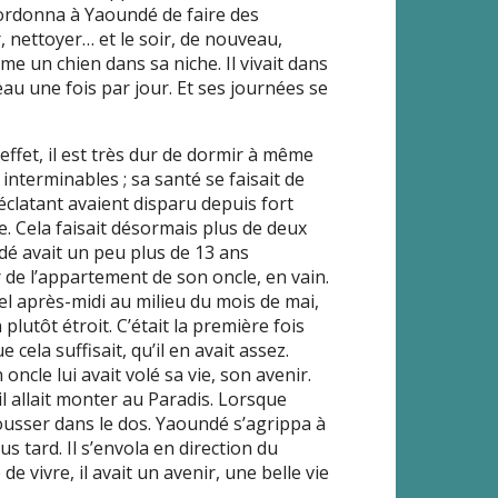
 et ordonna à Yaoundé de faire des
r, nettoyer… et le soir, de nouveau,
 un chien dans sa niche. Il vivait dans
’eau une fois par jour. Et ses journées se
effet, il est très dur de dormir à même
 interminables ; sa santé se faisait de
éclatant avaient disparu depuis fort
se. Cela faisait désormais plus de deux
dé avait un peu plus de 13 ans
r de l’appartement de son oncle, en vain.
l après-midi au milieu du mois de mai,
plutôt étroit. C’était la première fois
cela suffisait, qu’il en avait assez.
oncle lui avait volé sa vie, son avenir.
il allait monter au Paradis. Lorsque
 pousser dans le dos. Yaoundé s’agrippa à
s tard. Il s’envola en direction du
 de vivre, il avait un avenir, une belle vie