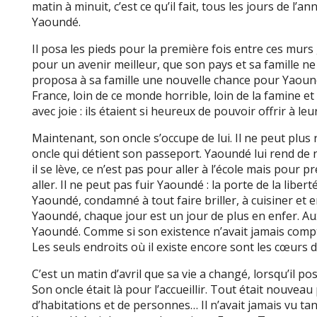
matin à minuit, c’est ce qu’il fait, tous les jours de l’a
Yaoundé.
Il posa les pieds pour la première fois entre ces murs 
pour un avenir meilleur, que son pays et sa famille ne 
proposa à sa famille une nouvelle chance pour Yaound
France, loin de ce monde horrible, loin de la famine e
avec joie : ils étaient si heureux de pouvoir offrir à leur f
Maintenant, son oncle s’occupe de lui. Il ne peut plus
oncle qui détient son passeport. Yaoundé lui rend de
il se lève, ce n’est pas pour aller à l’école mais pour 
aller. Il ne peut pas fuir Yaoundé : la porte de la libe
Yaoundé, condamné à tout faire briller, à cuisine
Yaoundé, chaque jour est un jour de plus en enfer. Aux
Yaoundé. Comme si son existence n’avait jamais compté,
Les seuls endroits où il existe encore sont les cœurs 
C’est un matin d’avril que sa vie a changé, lorsqu’il po
Son oncle était là pour l’accueillir. Tout était nouveau
d’habitations et de personnes… Il n’avait jamais vu tan