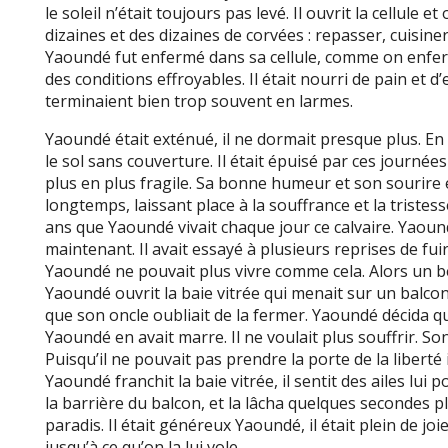
le soleil n’était toujours pas levé. Il ouvrit la cellule
dizaines et des dizaines de corvées : repasser, cuisine
Yaoundé fut enfermé dans sa cellule, comme on enferme
des conditions effroyables. Il était nourri de pain et d
terminaient bien trop souvent en larmes.
Yaoundé était exténué, il ne dormait presque plus. En 
le sol sans couverture. Il était épuisé par ces journées
plus en plus fragile. Sa bonne humeur et son sourire 
longtemps, laissant place à la souffrance et la tristes
ans que Yaoundé vivait chaque jour ce calvaire. Yaoun
maintenant. Il avait essayé à plusieurs reprises de fui
Yaoundé ne pouvait plus vivre comme cela. Alors un be
Yaoundé ouvrit la baie vitrée qui menait sur un balcon 
que son oncle oubliait de la fermer. Yaoundé décida que 
Yaoundé en avait marre. Il ne voulait plus souffrir. Son 
Puisqu’il ne pouvait pas prendre la porte de la liberté 
Yaoundé franchit la baie vitrée, il sentit des ailes lui
la barrière du balcon, et la lâcha quelques secondes plu
paradis. Il était généreux Yaoundé, il était plein de joie
jusqu’à ce qu’on la lui vole.