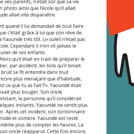
ses parents, il était sûr que sa vie
 photo ainsi que l’école qu’il allait
ude allait vite disparaître.
t quand il lui demandait de tout faire
que c’était grâce à lui que son rêve de
la Yaoundé très tôt. Le soleil n’était pas
ole. Cependant il n’en vit jamais le
euner de ses enfants.
ors qu’il était en train de préparer le
er, par accident, les bols qu’il tenait.
bruit se fit entendre dans tout
encore plus menaçant que d’habitude,
t-ce que tu as fait !?». Yaoundé était
’osait plus bouger. Son oncle
t instant, la personne qu’il considérait
lques instants, Yaoundé ne sentit plus
er. Après cet incident, son tortionnaire
 froide et sombre. Yaoundé est resté
it même plus de compter les heures. La
, son oncle réapparut. Cette fois encore,