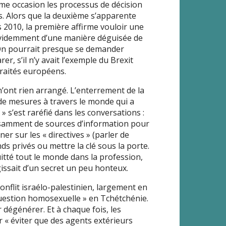
ême occasion les processus de décision
s. Alors que la deuxième s’apparente
2010, la première affirme vouloir une
t évidemment d’une manière déguisée de
 On pourrait presque se demander
r, s’il n’y avait l’exemple du Brexit
 traités européens.
’ont rien arrangé. L’enterrement de la
e de mesures à travers le monde qui a
» s’est raréfié dans les conversations :
uffisamment de sources d’information pour
gner sur les « directives » (parler de
ds privés ou mettre la clé sous la porte.
uitté tout le monde dans la profession,
gissait d’un secret un peu honteux.
 conflit israélo-palestinien, largement en
 question homosexuelle » en Tchétchénie.
 dégénérer. Et à chaque fois, les
r « éviter que des agents extérieurs