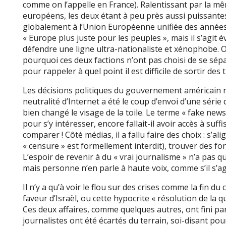
comme on l’appelle en France). Ralentissant par la m
européens, les deux étant à peu près aussi puissante
globalement à l’Union Européenne unifiée des années 
« Europe plus juste pour les peuples », mais il s’agi
défendre une ligne ultra-nationaliste et xénophobe.
pourquoi ces deux factions n’ont pas choisi de se sépare
pour rappeler à quel point il est difficile de sortir des
Les décisions politiques du gouvernement américain n
neutralité d’Internet a été le coup d’envoi d’une séri
bien changé le visage de la toile. Le terme « fake news 
pour s’y intéresser, encore fallait-il avoir accès à s
comparer ! Côté médias, il a fallu faire des choix : s’ali
« censure » est formellement interdit), trouver des fon
L’espoir de revenir à du « vrai journalisme » n’a pas q
mais personne n’en parle à haute voix, comme s’il s’a
Il n’y a qu’à voir le flou sur des crises comme la fin du
faveur d’Israël, ou cette hypocrite « résolution de la
Ces deux affaires, comme quelques autres, ont fini par
journalistes ont été écartés du terrain, soi-disant pou