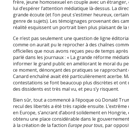
frère, jeune homosexuel en couple avec un étranger, en
lui d’espérer l’attention médiatique là-dessus. La dir
grande écoute (et l’on peut s’estimer heureux, certai
genre de sujets). Les témoignages provenant des cam
réalité esquissent un portrait bien plus plaisant de la
Ce n’est pas seulement une question de ligne éditorial
comme on aurait pu le reprocher à des chaînes comme 
officielles que nous avons reçues peu de temps après
parlé dans les journaux : « La grande réforme médiat
informer le grand public en améliorant le moral du pe
ce moment, dénonçant des pratiques se rapprochant de
Canard enchaîné avait été particulièrement acerbe. M
contestations se font beaucoup plus discrètes et ont 
des dissidents est très mal vu, et peu s’y risquent.
Bien sûr, tout a commencé à l’époque où Donald Trump
recul des libertés a été très rapide ensuite. L’extrême
en Europe, s’ancrant d’abord solidement en Hongrie, e
obtenu une place considérable dans le gouvernement d
à la création de la faction
Europe pour tous
, par opposi