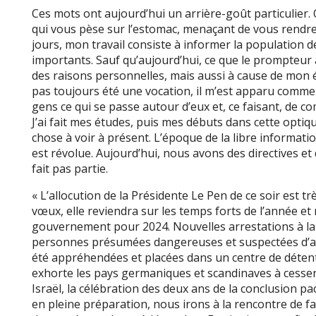
Ces mots ont aujourd’hui un arrière-goût particulier
qui vous pèse sur l’estomac, menaçant de vous rendre
jours, mon travail consiste à informer la population 
importants. Sauf qu’aujourd’hui, ce que le prompteur 
des raisons personnelles, mais aussi à cause de mon ét
pas toujours été une vocation, il m’est apparu comm
gens ce qui se passe autour d’eux et, ce faisant, de co
J’ai fait mes études, puis mes débuts dans cette optiq
chose à voir à présent. L’époque de la libre informa
est révolue. Aujourd’hui, nous avons des directives et d
fait pas partie.
« L’allocution de la Présidente Le Pen de ce soir est t
vœux, elle reviendra sur les temps forts de l’année et
gouvernement pour 2024. Nouvelles arrestations à la 
personnes présumées dangereuses et suspectées d’app
été appréhendées et placées dans un centre de détenti
exhorte les pays germaniques et scandinaves à cesser 
Israël, la célébration des deux ans de la conclusion pac
en pleine préparation, nous irons à la rencontre de fa