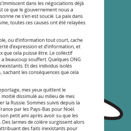
’immiscent dans les négociations déjà
’est ce que le gouvernement nous a
rsonne ne s’en est soucié. La paix dans
isme, toutes ces causes ont été relayées
e, ou d’information tout court, cache
berté d’expression et d’information, et
 que cela puisse être. Le collectif
il a beaucoup souffert. Quelques ONG
existants. Et des individus isolés
, sachant les conséquences que cela
eportage, mes yeux quittent le
moitié dissimulé au milieu de mes
ter la Russie. Sommes suivis depuis la
France par les Pays-Bas pour Noël.
r son petit ami après avoir su que les
e. Des larmes de colère surgissent alors
ttribuant des faits inexistants pour