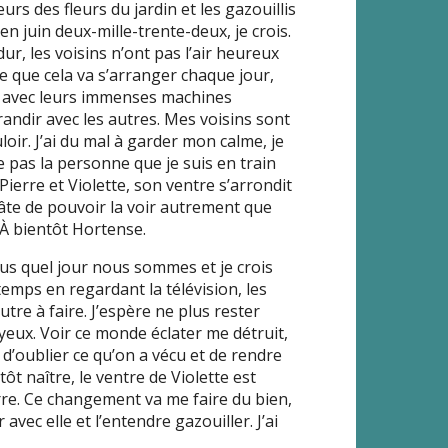
urs des fleurs du jardin et les gazouillis
juin deux-mille-trente-deux, je crois.
dur, les voisins n’ont pas l’air heureux
e que cela va s’arranger chaque jour,
e avec leurs immenses machines
ndir avec les autres. Mes voisins sont
uloir. J’ai du mal à garder mon calme, je
 pas la personne que je suis en train
u Pierre et Violette, son ventre s’arrondit
i hâte de pouvoir la voir autrement que
 À bientôt Hortense.
plus quel jour nous sommes et je crois
 temps en regardant la télévision, les
utre à faire. J’espère ne plus rester
eux. Voir ce monde éclater me détruit,
t d’oublier ce qu’on a vécu et de rendre
ôt naître, le ventre de Violette est
erre. Ce changement va me faire du bien,
vec elle et l’entendre gazouiller. J’ai