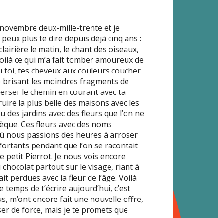
novembre deux-mille-trente et je
eux plus te dire depuis déjà cinq ans :
clairière le matin, le chant des oiseaux,
oilà ce qui m’a fait tomber amoureux de
a eu toi, tes cheveux aux couleurs coucher
ire brisant les moindres fragments de
averser le chemin en courant avec ta
truire la plus belle des maisons avec les
au des jardins avec des fleurs que l’on ne
thèque. Ces fleurs avec des noms
 où nous passions des heures à arroser
nfortants pendant que l’on se racontait
e petit Pierrot. Je nous vois encore
 chocolat partout sur le visage, riant à
t perdues avec la fleur de l’âge. Voilà
e temps de t’écrire aujourd’hui, c’est
us, m’ont encore fait une nouvelle offre,
er de force, mais je te promets que