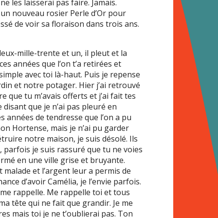
e les laisserai pas faire. Jamais.
é un nouveau rosier Perle d’Or pour
ssé de voir sa floraison dans trois ans.
ux-mille-trente et un, il pleut et la
ces années que l’on t’a retirées et
 simple avec toi là-haut. Puis je repense
rdin et notre potager. Hier j’ai retrouvé
e que tu m’avais offerts et j’ai fait tes
 disant que je n’ai pas pleuré en
des années de tendresse que l’on a pu
mon Hortense, mais je n’ai pu garder
étruire notre maison, je suis désolé. Ils
 parfois je suis rassuré que tu ne voies
formé en une ville grise et bruyante.
it malade et l’argent leur a permis de
nce d’avoir Camélia, je l’envie parfois.
me rappelle. Me rappelle toi et tous
 tête qui ne fait que grandir. Je me
es mais toi je ne t’oublierai pas. Ton