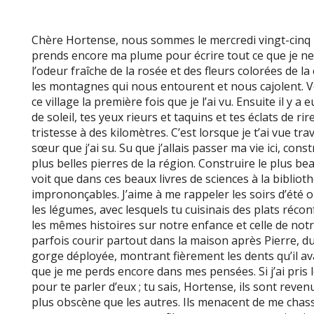
Chère Hortense, nous sommes le mercredi vingt-cinq 
prends encore ma plume pour écrire tout ce que je ne p
l’odeur fraîche de la rosée et des fleurs colorées de la 
les montagnes qui nous entourent et nous cajolent. V
ce village la première fois que je l’ai vu. Ensuite il y 
de soleil, tes yeux rieurs et taquins et tes éclats de r
tristesse à des kilomètres. C’est lorsque je t’ai vue tr
sœur que j’ai su. Su que j’allais passer ma vie ici, cons
plus belles pierres de la région. Construire le plus be
voit que dans ces beaux livres de sciences à la biblio
imprononçables. J’aime à me rappeler les soirs d’été
les légumes, avec lesquels tu cuisinais des plats réco
les mêmes histoires sur notre enfance et celle de notr
parfois courir partout dans la maison après Pierre, du
gorge déployée, montrant fièrement les dents qu’il avai
que je me perds encore dans mes pensées. Si j’ai pris l
pour te parler d’eux ; tu sais, Hortense, ils sont reven
plus obscène que les autres. Ils menacent de me chass