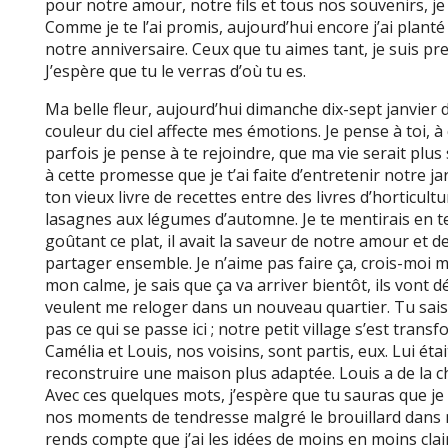
pour notre amour, notre fils et tous nos souvenirs, je n
Comme je te l’ai promis, aujourd’hui encore j’ai plant
notre anniversaire. Ceux que tu aimes tant, je suis pre
J’espère que tu le verras d’où tu es.
Ma belle fleur, aujourd’hui dimanche dix-sept janvier de
couleur du ciel affecte mes émotions. Je pense à toi, à 
parfois je pense à te rejoindre, que ma vie serait plus
à cette promesse que je t’ai faite d’entretenir notre ja
ton vieux livre de recettes entre des livres d’horticultur
lasagnes aux légumes d’automne. Je te mentirais en te
goûtant ce plat, il avait la saveur de notre amour et 
partager ensemble. Je n’aime pas faire ça, crois-moi 
mon calme, je sais que ça va arriver bientôt, ils vont d
veulent me reloger dans un nouveau quartier. Tu sais,
pas ce qui se passe ici ; notre petit village s’est trans
Camélia et Louis, nos voisins, sont partis, eux. Lui éta
reconstruire une maison plus adaptée. Louis a de la cha
Avec ces quelques mots, j’espère que tu sauras que je 
nos moments de tendresse malgré le brouillard dans ma
rends compte que j’ai les idées de moins en moins clair