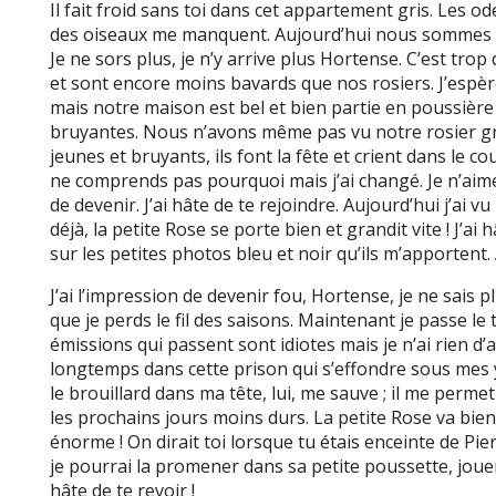
Il fait froid sans toi dans cet appartement gris. Les ode
des oiseaux me manquent. Aujourd’hui nous sommes en 
Je ne sors plus, je n’y arrive plus Hortense. C’est trop 
et sont encore moins bavards que nos rosiers. J’espèr
mais notre maison est bel et bien partie en poussièr
bruyantes. Nous n’avons même pas vu notre rosier gra
jeunes et bruyants, ils font la fête et crient dans le co
ne comprends pas pourquoi mais j’ai changé. Je n’aime
de devenir. J’ai hâte de te rejoindre. Aujourd’hui j’ai v
déjà, la petite Rose se porte bien et grandit vite ! J’a
sur les petites photos bleu et noir qu’ils m’apportent.
J’ai l’impression de devenir fou, Hortense, je ne sais 
que je perds le fil des saisons. Maintenant je passe le
émissions qui passent sont idiotes mais je n’ai rien d’a
longtemps dans cette prison qui s’effondre sous mes y
le brouillard dans ma tête, lui, me sauve ; il me perme
les prochains jours moins durs. La petite Rose va bient
énorme ! On dirait toi lorsque tu étais enceinte de Pi
je pourrai la promener dans sa petite poussette, jouer a
hâte de te revoir !