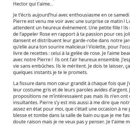
Hector qui t’aime…
Je t’écris aujourd’hui avec enthousiasme en ce samedi
Pierre est venu me voir avec une surprise ce matin ! Lu
attendent un heureux événement. Une petite fille ! Ils
de l’appeler Rose en rapport à ta passion pour ces jol
dansent et distribuent leur garde-robe dans notre jard
qu’elle aura ton sourire malicieux ! Violette, pour l’o
livre de recettes : celui à la gelée de rose. Je l’aime be
avec notre Pierre ! Ils ont l’air heureux ensemble. J’e
vie sans embûches. Ils le méritent. Je dois te laisser, ç
quelques instants je te le promets.
La fissure dans mon cœur grandit à chaque fois que j’o
leur costume gris et de leurs paroles avides d’argent. J
propositions ne m’intéressaient pas mais ils n’en ont
insultantes. Pierre s’y est mis aussi à me dire que notr
assez en état pour moi, que c’était une occasion à ne p
blesse et tombe dans la salle de bain ou que je me fass
doute raison mais je ne veux pas y penser. Je t’aime 